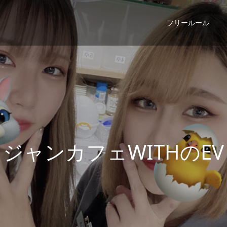
フリールール
ジ
ャ
ン
カ
フ
ェ
W
I
T
H
の
E
V
E