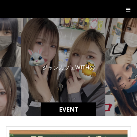
ジャンカフェWITH
ジ
ャ
ン
カ
フ
ェ
W
I
T
H
の
E
V
E
EVENT