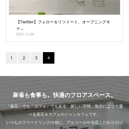
【Twitter】フォロー＆リツイート、オープニングキ
ャ...
2021.11.04
1
2
3
4
麻雀も食事も。快適のフロアスペース。
「雀荘」でも「カフェ」でもある、新しい空間。気分によって選
べる雀荘＆カフェのジャンカフェです。
いつものフリードリンクの他に、アルコールや当店こだわりのソ