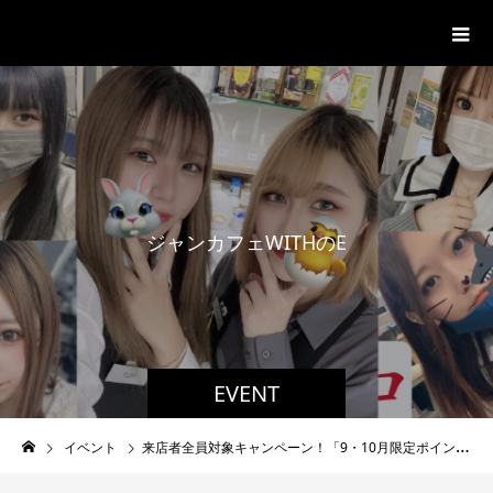
ジャンカフェWITH
ジ
ャ
ン
カ
フ
ェ
W
I
T
H
の
E
V
E
N
EVENT
イベント
来店者全員対象キャンペーン！「9・10月限定ポイントカード」