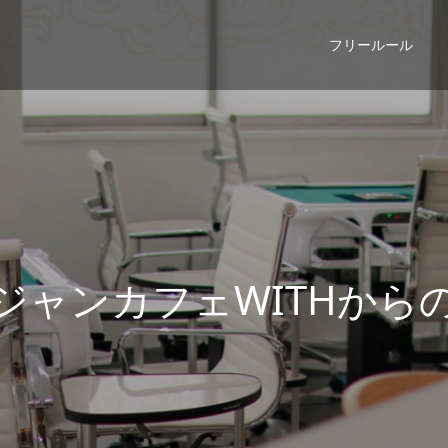
フリールール
ン
カ
フ
ェ
W
I
T
H
か
ら
の
お