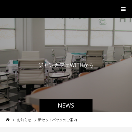
ジャンカフェWITH
ジ
ャ
ン
カ
フ
ェ
W
I
T
H
か
ら
の
お
知
NEWS
お知らせ
新セットパックのご案内