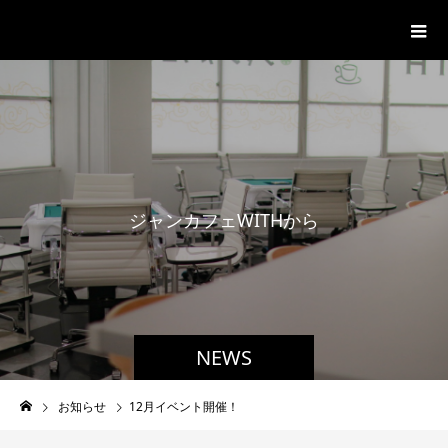
ジャンカフェWITH
ジ
ャ
ン
カ
フ
ェ
W
I
T
H
か
ら
の
お
知
NEWS
お知らせ
12月イベント開催！