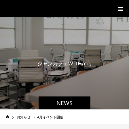
ジャンカフェWITH
ジ
ャ
ン
カ
フ
ェ
W
I
T
H
か
ら
の
お
知
NEWS
お知らせ
4月イベント開催！