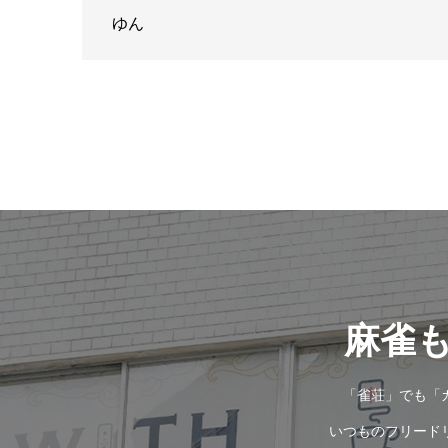
ゆん
麻雀
「雀荘」でも「
いつものフリード