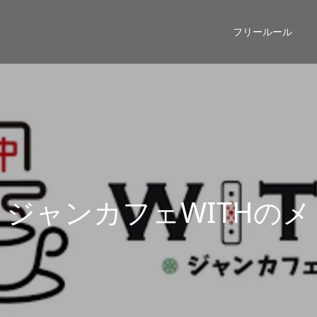
フリールール
ン
カ
フ
ェ
W
I
T
H
の
メ
ン
バ