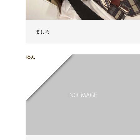
ましろ
ゆん