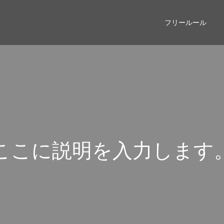
フリールール
こ
こ
に
説
明
を
入
力
し
ま
す
こ
こ
に