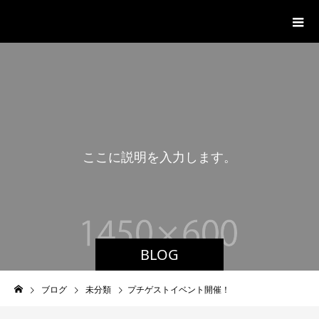
ジャンカフェWITH
こ
こ
に
説
明
を
入
力
し
ま
す
。
BLOG
ブログ
未分類
プチゲストイベント開催！