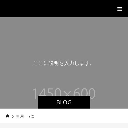
ジャンカフェWITH
こ
こ
に
説
明
を
入
力
し
ま
す
。
BLOG
HP用 うに