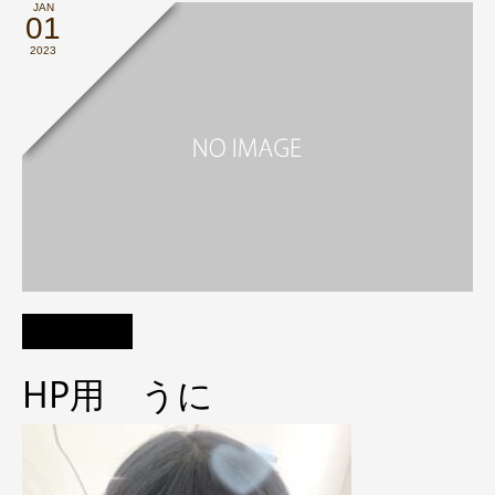
JAN
01
2023
HP用 うに