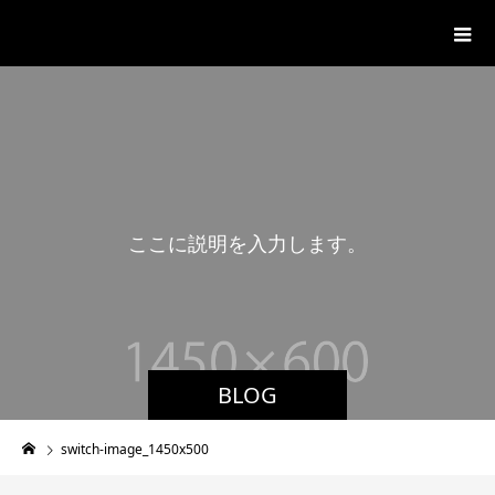
ジャンカフェWITH
こ
こ
に
説
明
を
入
力
し
ま
す
。
BLOG
switch-image_1450x500