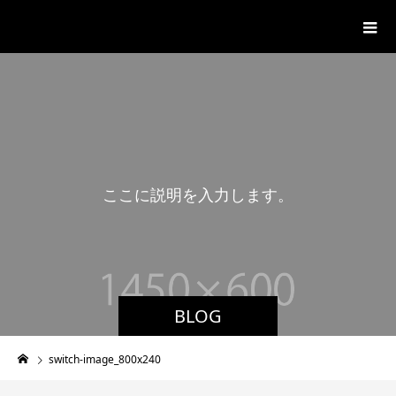
ジャンカフェWITH
こ
こ
に
説
明
を
入
力
し
ま
す
。
BLOG
switch-image_800x240